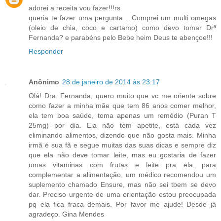
adorei a receita vou fazer!!!rs
queria te fazer uma pergunta... Comprei um multi omegas
(oleio de chia, coco e cartamo) como devo tomar Drª
Fernanda? e parabéns pelo Bebe heim Deus te abençoe!!!
Responder
Anônimo
28 de janeiro de 2014 às 23:17
Olá! Dra. Fernanda, quero muito que vc me oriente sobre
como fazer a minha mãe que tem 86 anos comer melhor,
ela tem boa saúde, toma apenas um remédio (Puran T
25mg) por dia. Ela não tem apetite, está cada vez
eliminando alimentos, dizendo que não gosta mais. Minha
irmã é sua fã e segue muitas das suas dicas e sempre diz
que ela não deve tomar leite, mas eu gostaria de fazer
umas vitaminas com frutas e leite pra ela, para
complementar a alimentação, um médico recomendou um
suplemento chamado Ensure, mas não sei tbem se devo
dar. Preciso urgente de uma orientação estou preocupada
pq ela fica fraca demais. Por favor me ajude! Desde já
agradeço. Gina Mendes