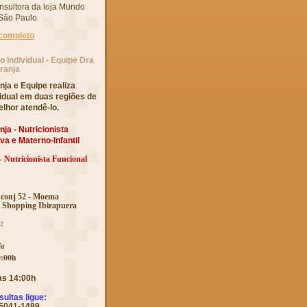
nsultora da loja Mundo
ão Paulo.
 completo
 Individual - Equipe Dra
ranja
ja e Equipe realiza
idual em duas regiões de
lhor atendê-lo.
ja - Nutricionista
va e Materno-Infantil
 Nutricionista Funcional
3 conj 52 - Moema
: Shopping Ibirapuera
:
ja
0:00h
 às 14:00h
ultas ligue:
 5041-1489