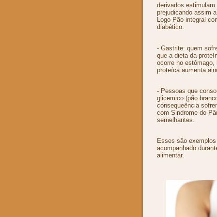
derivados estimulam 
prejudicando assim a 
Logo Pão integral co
diabético.
- Gastrite: quem sofr
que a dieta da prote
ocorre no estômago, 
proteíca aumenta ain
- Pessoas que consom
glicemico (pão branco
consequeência sofrem
com Sindrome do Pâni
semelhantes.
Esses são exemplos 
acompanhado durant
alimentar.