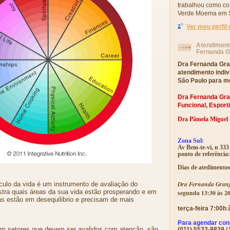
trabalhou como co
Verde Moema em S
Ver meu perfil
Atendimento
Fernanda G
Dra Fernanda Gran
atendimento indiv
São Paulo para me
Dra Fernanda Gran
Funcional, Esporti
Dra Pâmela Miguel -
Zona Sul:
Av Bem-te-vi, n 33
ponto de referência
Dias de atedimentos
Dra Fernanda Gran
irculo da vida é um instrumento de avaliação do
tra quais áreas da sua vida estão prosperando e em
segunda 13:30 às 2
eas estão em desequilibrio e precisam de mais
terça-feira 7:00h
Para agendar cons
 em setores que devem ser avalidos com atenção, são
(011) 5533-9829 /