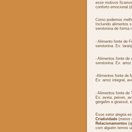
esse motivos ficamo
conforto emocional (d
Como podemos melho
Incluindo alimentos 
serotonina de forma n
- Alimento fonte de F
serotonina. Ex: laran
- Alimentos fonte de
serotonina. Ex: arroz
-Alimentos fonte de 
Ex: arroz integral, a
- Alimentos fonte de 
Ex: aveia, peixes, a
gergelim e girassol, e
Esse setor alegria es
Criatividade
(menor c
Relacionamentos
(q
com alguém temos uma