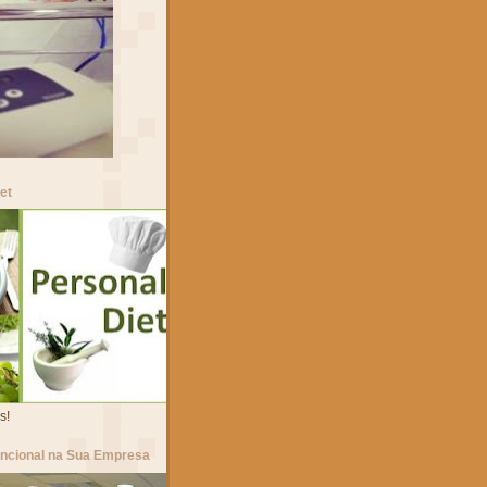
et
s!
uncional na Sua Empresa