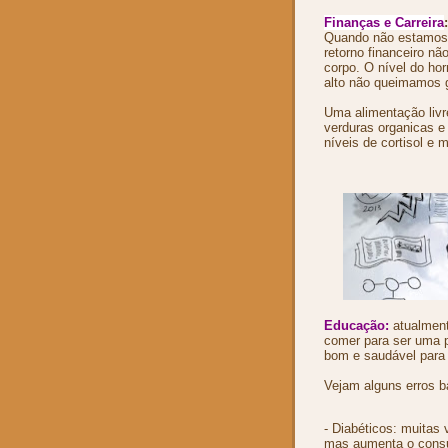
Finanças e Carreira
:
Quando não estamos
retorno financeiro nã
corpo. O nível do hor
alto não queimamos 
Uma alimentação livre
verduras organicas e
níveis de cortisol e 
Educação:
atualment
comer para ser uma 
bom e saudável para
Vejam alguns erros b
- Diabéticos: muitas v
mas aumenta o consum