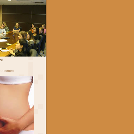
s!
estantes