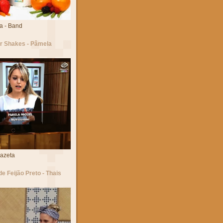
a - Band
 Shakes - Pâmela
Gazeta
de Feijão Preto - Thais