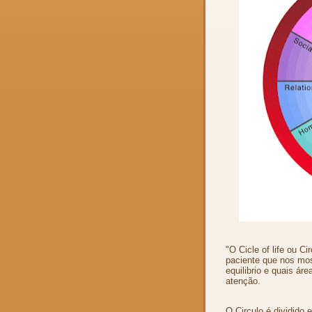
"O Cicle of life ou C
paciente que nos mos
equilibrio e quais ár
atenção.
O Circulo é dividido