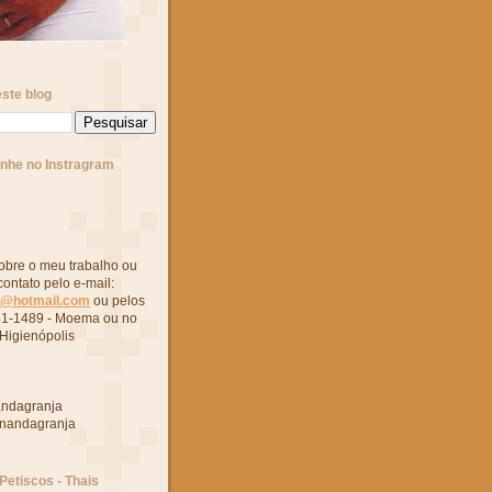
ste blog
he no Instragram
obre o meu trabalho ou
contato pelo e-mail:
o@hotmail.com
ou pelos
41-1489 - Moema ou no
Higienópolis
andagranja
rnandagranja
 Petiscos - Thais