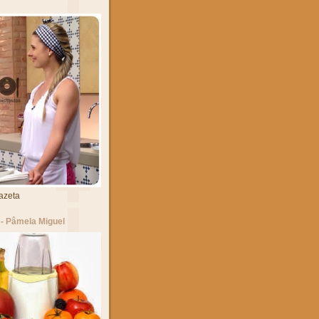
azeta
- Pâmela Miguel