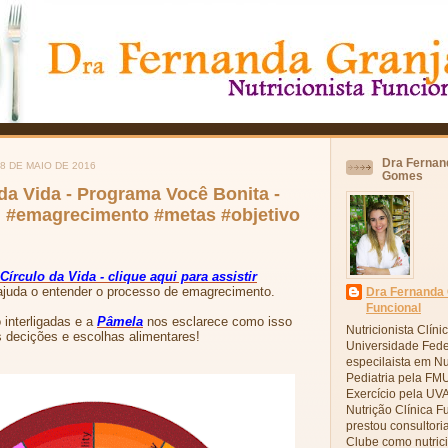
Dra Fernand
8 DE MAIO DE 2016
Gomes
da Vida - Programa Você Bonita -
 #emagrecimento #metas #objetivo
Círculo da Vida - clique aqui para assistir
ajuda o entender o processo de emagrecimento.
Dra Fernanda G
Funcional
 interligadas e a
Pâmela
nos esclarece como isso
Nutricionista Clín
s decições e escolhas alimentares!
Universidade Fede
especilaista em Nu
Pediatria pela FMU
Exercício pela UV
Nutrição Clínica F
prestou consultori
Clube como nutrici