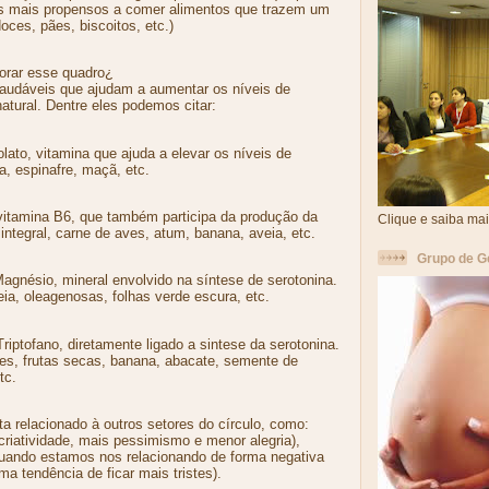
s mais propensos a comer alimentos que trazem um
oces, pães, biscoitos, etc.)
rar esse quadro¿
saudáveis que ajudam a aumentar os níveis de
atural. Dentre eles podemos citar:
olato, vitamina que ajuda a elevar os níveis de
ja, espinafre, maçã, etc.
 vitamina B6, que também participa da produção da
Clique e saiba mai
 integral, carne de aves, atum, banana, aveia, etc.
Grupo de G
Magnésio, mineral envolvido na síntese de serotonina.
veia, oleagenosas, folhas verde escura, etc.
Triptofano, diretamente ligado a sintese da serotonina.
ves, frutas secas, banana, abacate, semente de
tc.
ta relacionado à outros setores do círculo, como:
riatividade, mais pessimismo e menor alegria),
uando estamos nos relacionando de forma negativa
 tendência de ficar mais tristes).