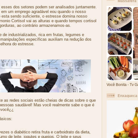
Massafera
esses dos setores podem ser analisados juntamente.
 em um emprego agradável eou quando o nosso
o esta sendo suficiente, o estresse domina nosso
monio Cortisol vai as alturas e quando tempos cortisol
gorduras, ao contrário armazenamos-as.
 de industrializados, rica em frutas, legumes e
 manipulações específicas auxiliam na redução dos
melhora do estresse.
Você Bonita - Tv G
Enxaqueca 
e as redes sociais estão cheias de dicas sobre o que
pessoas saudável! Mas você realmente sabe o que é
 você¿¿
ásicos:
ezes o diabético retira fruta e carboidrato da dieta,
o de leite, iogutes e queijos. O leite e seus