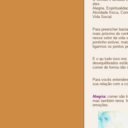
eles:
Alegria, Espiritualid
Atividade física, Co
Vida Social.
Para preencher basta
mais próximo do centr
nesse setor da vida 
pontinho estiver, mai
ligarmos os pontos p
E o qu tudo isso no
desequilibrados estã
comer de forma não 
Para vocês entendere
sua relação com a c
Alegria
:
comer não li
mas também tema
f
emoções.