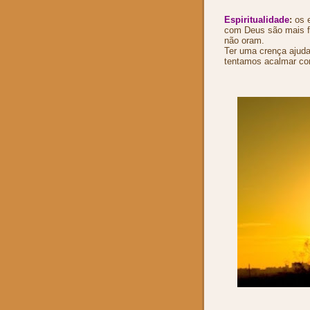
Espiritualidade
:
os 
com Deus são mais f
não oram.
Ter uma crença ajud
tentamos acalmar co