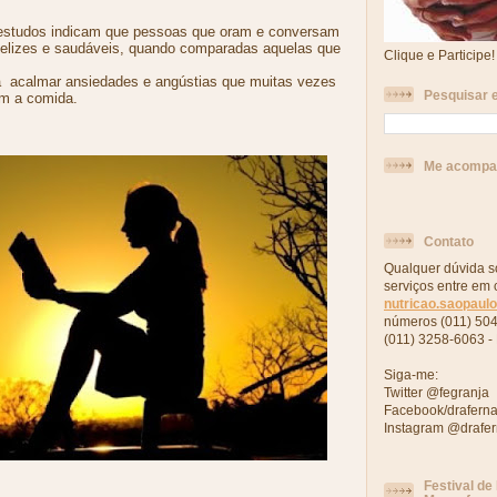
estudos indicam que pessoas que oram e conversam
elizes e saudáveis, quando comparadas aquelas que
Clique e Participe!
a
acalmar ansiedades e angústias que muitas vezes
Pesquisar e
m a comida.
Me acompan
Contato
Qualquer dúvida s
serviços entre em 
nutricao.saopaul
números (011) 50
(011) 3258-6063 - 
Siga-me:
Twitter @fegranja
Facebook/drafern
Instagram @drafe
Festival de