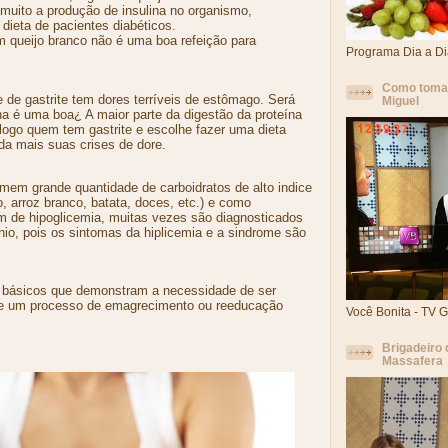
muito a produção de insulina no organismo,
dieta de pacientes diabéticos.
m queijo branco não é uma boa refeição para
Programa Dia a Di
Como tomar
e de gastrite tem dores terríveis de estômago. Será
Miguel
ína é uma boa¿ A maior parte da digestão da proteína
logo quem tem gastrite e escolhe fazer uma dieta
da mais suas crises de dore.
em grande quantidade de carboidratos de alto indice
, arroz branco, batata, doces, etc.) e como
 de hipoglicemia, muitas vezes são diagnosticados
o, pois os sintomas da hiplicemia e a sindrome são
básicos que demonstram a necessidade de ser
e um processo de emagrecimento ou reeducação
Você Bonita - TV 
Brigadeiro 
Massafera