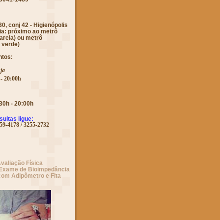
0, conj 42 - Higienópolis
ia: próximo ao metrô
marela) ou metrô
 verde)
ntos:
ja
 - 20:00h
30h - 20:00h
ultas ligue:
259-4178 / 3255-2732
valiação Física
 Exame de Bioimpedância
com Adipômetro e Fita