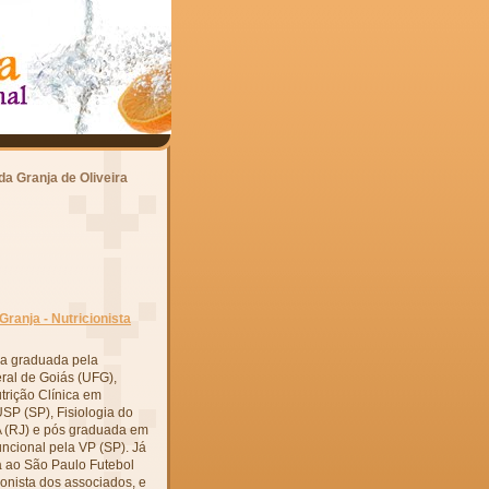
a Granja de Oliveira
ranja - Nutricionista
ica graduada pela
ral de Goiás (UFG),
trição Clínica em
SP (SP), Fisiologia do
A (RJ) e pós graduada em
uncional pela VP (SP). Já
a ao São Paulo Futebol
onista dos associados, e