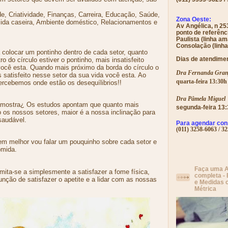
ade, Criatividade, Finanças, Carreira, Educação, Saúde,
Zona Oeste:
mida caseira, Ambiente doméstico, Relacionamentos e
Av Angélica, n 253
ponto de referênc
Paulista (linha a
Consolação (linha
 colocar um pontinho dentro de cada setor, quanto
Dias de atendime
o do círculo estiver o pontinho, mais insatisfeito
você esta. Quando mais próximo da borda do círculo o
Dra Fernanda Gran
s satisfeito nesse setor da sua vida você esta. Ao
quarta-feira 13:30h
ercebemos onde estão os desequílibrios!!
Dra Pâmela Miguel
s mostra¿ Os estudos apontam que quanto mais
segunda-feira 13:
o os nossos setores, maior é a nossa inclinação para
saudável.
Para agendar cons
(011) 3258-6063 / 3
m melhor vou falar um pouquinho sobre cada setor e
omida.
Faça uma A
mita-se a simplesmente a satisfazer a fome física,
completa -
unção de satisfazer o apetite e a lidar com as nossas
e Medidas 
Métrica