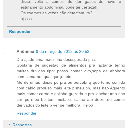
disso, volte a comer. Se der gases de novo e
estufamento abdominal, pode ter certeza!!
Os exames as vezes não detectam, tá?
bjssss
Responder
Anônimo
9 de março de 2013 às 20:52
Dra ajude uma maezinha desesperada pliss
Gostaria de sugestao de alimentos pra lactante tenho
muitas duvidas tipo: posso comer ovo,sopa de abobora
com camarao, qual queijo, etc..
Me de umas ideias pq pra eu percebi q qdo tomo comida
com caldo produzo mais leite p meu bb, maz nao Aguento
mais comer carne e galinha guizada e pra lanchar tmb nao
sei, pq meu bb tem muita colica ae ate deixei de comer
derivados do leite p ver se melhora. Help:/
Responder
Respostas