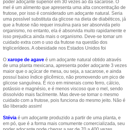
poder adoçante superior em 30 vezes ao da sacarose. O
mel é um alimento que apresenta uma alta concentração de
frutose, por isso é considerado um adoçante natural. Seria
uma possível substituta da glicose na dieta de diabéticos, já
que a frutose não requer insulina para ser absorvida pelo
organismo, no entanto, ela é absorvida muito rapidamente e
isso prejudica ainda mais o organismo. Deve-se tomar um
cuidado extra com o uso da frutose na questão dos
triglicerídeos. A obesidade nos Estados Unidos foi
O
xarope de
agave
é um adoçante natural obtido através
de uma planta mexicana, apresenta poder adoçante 3 vezes
maior que o açúcar de mesa, ou seja, a sacarose, e ainda
possuí baixo índice glicêmico, não promovendo um pico de
glicose sanguínea. É rico em minerais como ferro, cálcio,
potássio e magnésio, e é menos viscoso que o mel, sendo
dissolvido mais facilmente. Mas deve-se tomar o mesmo
cuidado com a frutose, pois funciona do mesmo jeito. Não é
tão liberado assim!
Stévia
é um adoçante produzido a partir de uma planta, e
em pó, que é a forma mais comumente comercializada, seu
poder adoçante pode chegar a ser de 70 a 400 vezes