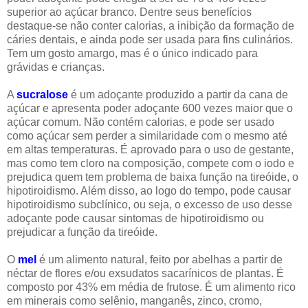
superior ao açúcar branco. Dentre seus benefícios
destaque-se não conter calorias, a inibição da formação de
cáries dentais, e ainda pode ser usada para fins culinários.
Tem um gosto amargo, mas é o único indicado para
grávidas e crianças.
A
sucralose
é um adoçante produzido a partir da cana de
açúcar e apresenta poder adoçante 600 vezes maior que o
açúcar comum. Não contém calorias, e pode ser usado
como açúcar sem perder a similaridade com o mesmo até
em altas temperaturas. É aprovado para o uso de gestante,
mas como tem cloro na composição, compete com o iodo e
prejudica quem tem problema de baixa função na tireóide, o
hipotiroidismo. Além disso, ao logo do tempo, pode causar
hipotiroidismo subclínico, ou seja, o excesso de uso desse
adoçante pode causar sintomas de hipotiroidismo ou
prejudicar a função da tireóide.
O
mel
é um alimento natural, feito por abelhas a partir de
néctar de flores e/ou exsudatos sacarínicos de plantas. É
composto por 43% em média de frutose. É um alimento rico
em minerais como selênio, manganês, zinco, cromo,