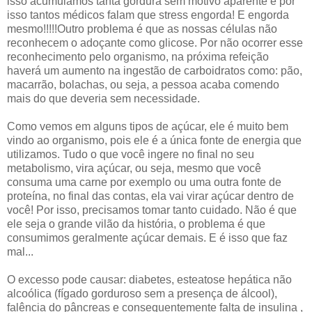
isso acumulamos tanta gordura sem motivo aparente e por
isso tantos médicos falam que stress engorda! E engorda
mesmo!!!!!Outro problema é que as nossas células não
reconhecem o adoçante como glicose. Por não ocorrer esse
reconhecimento pelo organismo, na próxima refeição
haverá um aumento na ingestão de carboidratos como: pão,
macarrão, bolachas, ou seja, a pessoa acaba comendo
mais do que deveria sem necessidade.
Como vemos em alguns tipos de açúcar, ele é muito bem
vindo ao organismo, pois ele é a única fonte de energia que
utilizamos. Tudo o que você ingere no final no seu
metabolismo, vira açúcar, ou seja, mesmo que você
consuma uma carne por exemplo ou uma outra fonte de
proteína, no final das contas, ela vai virar açúcar dentro de
você! Por isso, precisamos tomar tanto cuidado. Não é que
ele seja o grande vilão da história, o problema é que
consumimos geralmente açúcar demais. E é isso que faz
mal...
O excesso pode causar: diabetes, esteatose hepática não
alcoólica (fígado gorduroso sem a presença de álcool),
falência do pâncreas e consequentemente falta de insulina ,